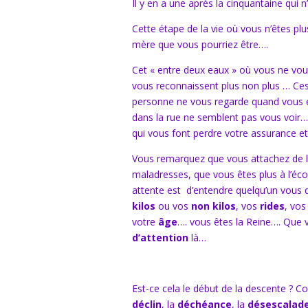
Il y en a une après la cinquantaine qui n
Cette étape de la vie où vous n’êtes pl
mère que vous pourriez être….
Cet « entre deux eaux » où vous ne vou
vous reconnaissent plus non plus … C
personne ne vous regarde quand vous e
dans la rue ne semblent pas vous voir…
qui vous font perdre votre assurance e
Vous remarquez que vous attachez de 
maladresses, que vous êtes plus à l’écou
attente est d’entendre quelqu’un vous 
kilos
ou vos
non kilos
, vos
rides
, vo
votre
âge
…. vous êtes la Reine…. Que 
d’attention
là…
Est-ce cela le début de la descente ?
déclin
, la
déchéance
, la
désescalad