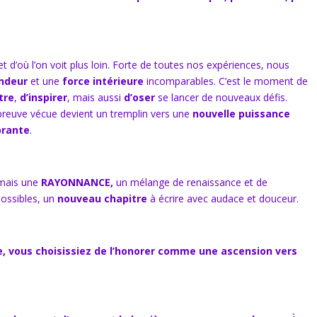
t d’où l’on voit plus loin. Forte de toutes nos expériences, nous
ndeur
et une
force intérieure
incomparables. C’est le moment de
tre
,
d’inspirer
, mais aussi
d’oser
se lancer de nouveaux défis.
preuve vécue devient un tremplin vers une
nouvelle puissance
brante
.
n mais une
RAYONNANCE,
un mélange de renaissance et de
 possibles, un
nouveau chapitre
à écrire avec audace et douceur.
ge, vous choisissiez de l’honorer comme une ascension vers