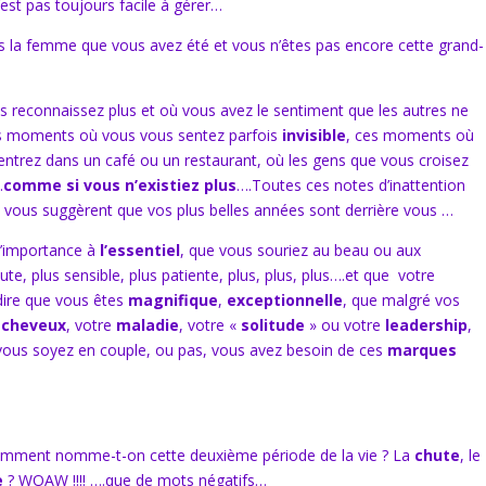
’est pas toujours facile à gérer…
us la femme que vous avez été et vous n’êtes pas encore cette grand-
s reconnaissez plus et où vous avez le sentiment que les autres ne
es moments où vous vous sentez parfois
invisible
, ces moments où
ntrez dans un café ou un restaurant, où les gens que vous croisez
.
comme si vous n’existiez plus
….Toutes ces notes d’inattention
t vous suggèrent que vos plus belles années sont derrière vous …
l’importance à
l’essentiel
, que vous souriez au beau ou aux
te, plus sensible, plus patiente, plus, plus, plus….et que votre
dire que vous êtes
magnifique
,
exceptionnelle
, que malgré vos
s
cheveux
, votre
maladie
, votre «
solitude
» ou votre
leadership
,
vous soyez en couple, ou pas, vous avez besoin de ces
marques
 Comment nomme-t-on cette deuxième période de la vie ? La
chute
, le
e
? WOAW !!!! ….que de mots négatifs…