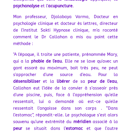
psychanalyse
et l’
acupuncture
.
Mon professeur,
Djalabaya Varma, Docteur en
psychologie clinique et docteur ès lettres, directeur
de l’institut Sakti Hypnose clinique,
m'a raconté
comment le Dr Callahan a mis au point cette
méthode :
"A l'époque, il traite une patiente, prénommée Mary,
qui a la
phobie de l'eau
. Elle ne se lave qu'avec un
gant essoré au maximum, boit très peu, ne peut
s'approcher d'une source d'eau.
Pour la
désensibiliser
et la
libérer
de sa
peur de l’eau
,
Callahan eut l’idée de la convier à s’asseoir près
d'une piscine, puis, face à l’appréhension qu’elle
ressentait, lui a demandé où est-ce qu'elle
ressentait l’angoisse dans son corps . “Dans
l’estomac”, répondit-elle. Le psychologue s’est alors
souvenu qu’une extrémité du
méridien
associé à la
peur
se situait dans l’
estomac
et que l’autre