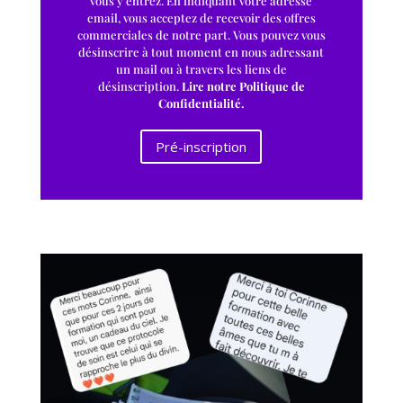
vous y entrez. En indiquant votre adresse
email, vous acceptez de recevoir des offres
commerciales de notre part. Vous pouvez vous
désinscrire à tout moment en nous adressant
un mail ou à travers les liens de
désinscription.
Lire notre Politique de
Confidentialité.
Pré-inscription