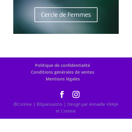
Cercle de Femmes
Politique de confidentialité
Conditions générales de ventes
Mentions légales
©Corinne | ©Epanouistoi | Design par Annaëlle KRAJA
et Corinne