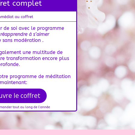
fret complet
mmédiat au coffret
r de soi avec le programme
 réapprendre à s’aimer
y sans modération .
également une multitude de
re transformation encore plus
profonde.
notre programme de méditation
 maintenant:
uvre le coffret
mander tout au long de l’année