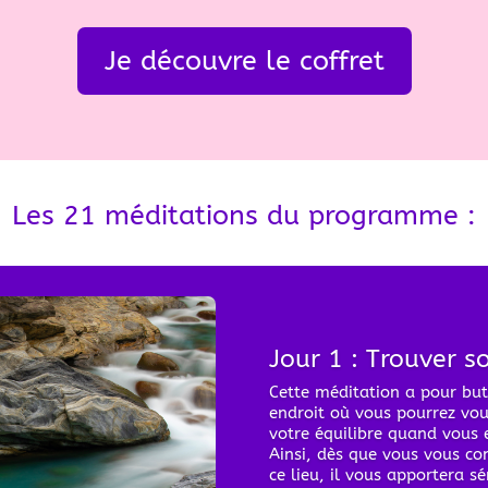
Je découvre le coffret
Les 21 méditations du programme :
Jour 1 : Trouver s
Cette méditation a pour but
endroit où vous pourrez vou
votre équilibre quand vous 
Ainsi, dès que vous vous co
ce lieu, il vous apportera sé