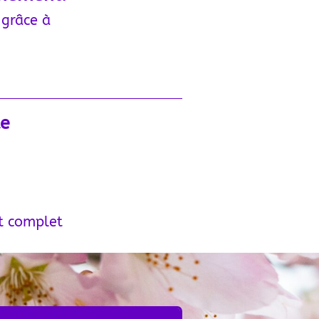
e
grâce à
te
t complet