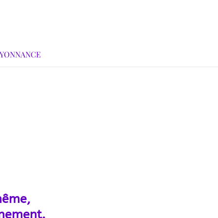
AYONNANCE
-même,
einement.