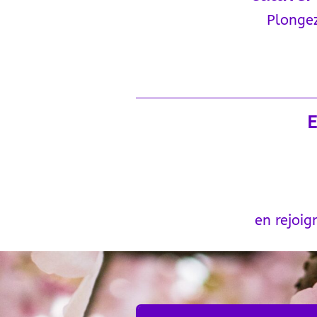
Plongez
E
en rejoig