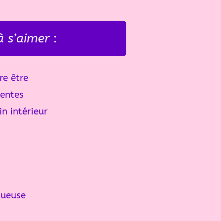
à s’aimer
:
re être
ientes
n intérieur
tueuse