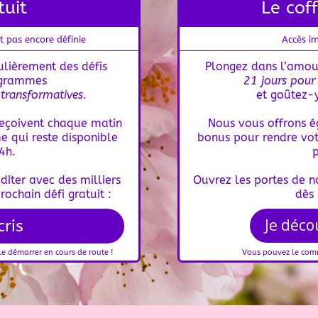
tuit
Le cof
st pas encore définie
Accès i
gulièrement
des défis
Plongez dans l’amou
ogrammes
21 jours pour
 transformatives
.
et goûtez-
 reçoivent chaque matin
Nous vous offrons 
 qui reste disponible
bonus pour rendre vot
4h.
iter avec des milliers
Ouvrez les portes de 
rochain défi gratuit :
dès
Je déco
cris
Vous pouvez le com
e démarrer en cours de route !