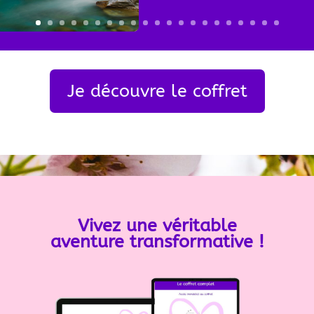
Je découvre le coffret
Vivez une véritable
aventure transformative !